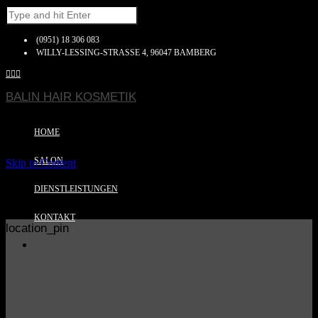
(0951) 18 306 083
WILLY-LESSING-STRASSE 4, 96047 BAMBERG



BALIN HAIR KOSMETIK
HOME
SALON
Skip to Content
DIENSTLEISTUNGEN
KONTAKT
location_pin