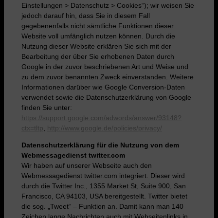
Einstellungen > Datenschutz > Cookies“); wir weisen Sie
jedoch darauf hin, dass Sie in diesem Fall
gegebenenfalls nicht sämtliche Funktionen dieser
Website voll umfänglich nutzen können. Durch die
Nutzung dieser Website erklären Sie sich mit der
Bearbeitung der über Sie erhobenen Daten durch
Google in der zuvor beschriebenen Art und Weise und
zu dem zuvor benannten Zweck einverstanden. Weitere
Informationen darüber wie Google Conversion-Daten
verwendet sowie die Datenschutzerklärung von Google
finden Sie unter:
https://support.google.com/adwords/answer/93148?
ctx=tltp
,
http://www.google.de/policies/privacy/
Datenschutzerklärung für die Nutzung von dem
Webmessagedienst twitter.com
Wir haben auf unserer Webseite auch den
Webmessagedienst twitter.com integriert. Dieser wird
durch die Twitter Inc., 1355 Market St, Suite 900, San
Francisco, CA 94103, USA bereitgestellt. Twitter bietet
die sog. „Tweet“ – Funktion an. Damit kann man 140
Zeichen lange Nachrichten auch mit Webseitenlinks in