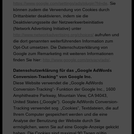
https://www.google.com/settings/ads/plugin?hl=de
. Sie
können zudem die Verwendung von Cookies durch
Drittanbieter deaktivieren, indem sie die
Deaktivierungsseite der Netzwerkwerbeinitiative
(Network Advertising Initiative) unter
http://www.networkadvertising.org/choices/
aufrufen und
die dort genannten weiterführenden Information zum
Opt-Out umsetzen. Die Datenschutzerklärung von
Google zum Remarketing mit weiteren Informationen
finden Sie hier:
http://www.google.com/privacy/ads/
.
Datenschutzerklärung für das „Google AdWords
Conversion-Tracking“ von Google Inc.
Diese Website verwendet die „Google AdWords
Conversion-Tracking“- Funktion der Google Inc., 1600
Amphitheatre Parkway, Mountain View, CA 94043,
United States („Google“). Google AdWords Conversion-
Tracking verwendet sog. „Cookies“, Textdateien, die auf
Ihrem Computer gespeichert werden und die eine
Analyse der Benutzung der Website durch Sie
ermöglichen, wenn Sie auf eine Google-Anzeige gekickt
haben. Die Cookies sind maximal 90 Tagen gültig.