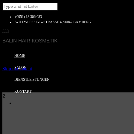
(0951) 18 306 083
WILLY-LESSING-STRASSE 4, 96047 BAMBERG



BALIN HAIR KOSMETIK
HOME
SALON
Skip to Content
DIENSTLEISTUNGEN
KONTAKT
2