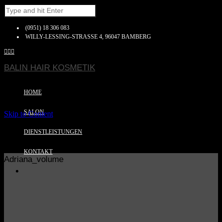
(0951) 18 306 083
WILLY-LESSING-STRASSE 4, 96047 BAMBERG



BALIN HAIR KOSMETIK
HOME
SALON
Skip to Content
DIENSTLEISTUNGEN
KONTAKT
Adriana_volume